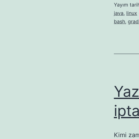
Yayım tari
java
,
linux
bash
,
grad
Yaz
ipt
Kimi zam