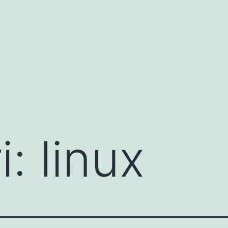
i:
linux