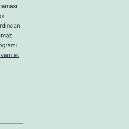
lmaması
ek
ardından
lmaz.
rogramı
Yazıcıya
vam et
gönderilmiş
çıktıyı
iptal
etme