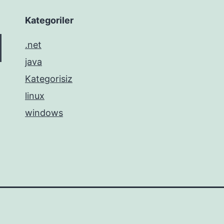
Kategoriler
.net
java
Kategorisiz
linux
windows