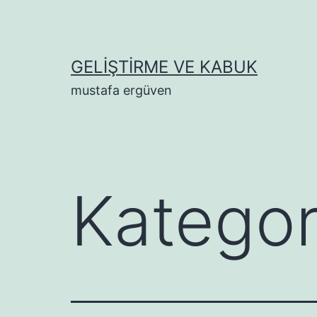
İçeriğe
geç
GELIŞTIRME VE KABUK
mustafa ergüven
Kategor