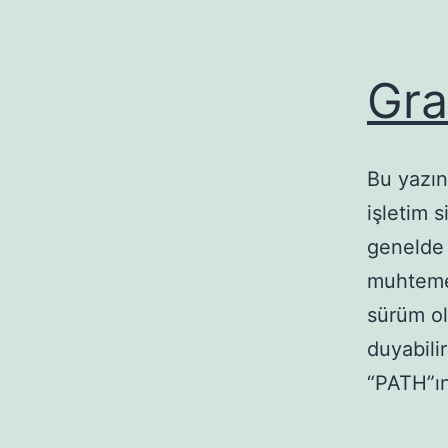
Gra
Bu yazın
işletim 
genelde 
muhteme
sürüm ol
duyabili
“PATH”ı