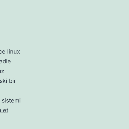
ce linux
radle
ız
ki bir
 sistemi
Gradle
 et
kurulumu