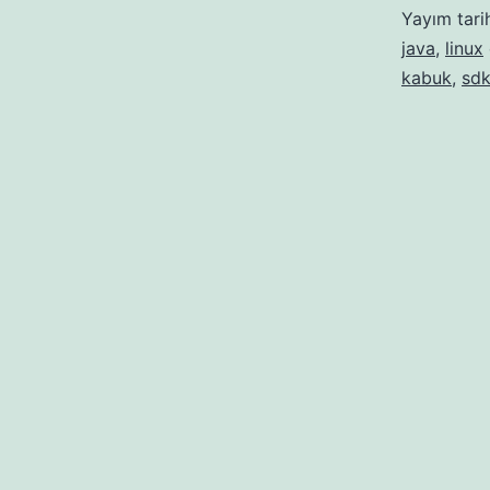
Yayım tari
java
,
linux
kabuk
,
sd