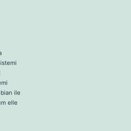
a
sistemi
t
emi
bian ile
üm elle