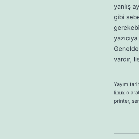
yanlış a
gibi seb
gerekebil
yazıcıya
Genelde 
vardır, l
Yayım tari
linux
olarak
printer
,
ser