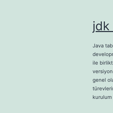
jdk
Java tab
developm
ile birli
versiyon
genel ol
türevler
kurulum