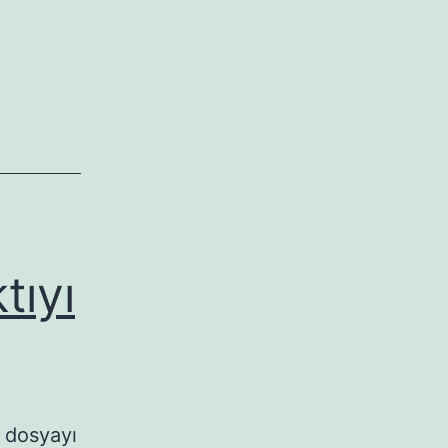
tıyı
 dosyayı