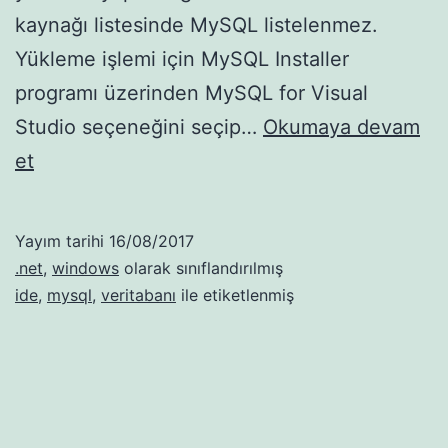
kaynağı listesinde MySQL listelenmez.
Yükleme işlemi için MySQL Installer
programı üzerinden MySQL for Visual
Studio seçeneğini seçip…
Okumaya devam
MySQL
et
Connector/NET
ve
Yayım tarihi
16/08/2017
Visual
.net
,
windows
olarak sınıflandırılmış
Studio
ide
,
mysql
,
veritabanı
ile etiketlenmiş
Entegrasyonu