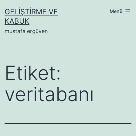
İçeriğe
GELIŞTIRME VE
Menü
geç
KABUK
mustafa ergüven
Etiket:
veritabanı